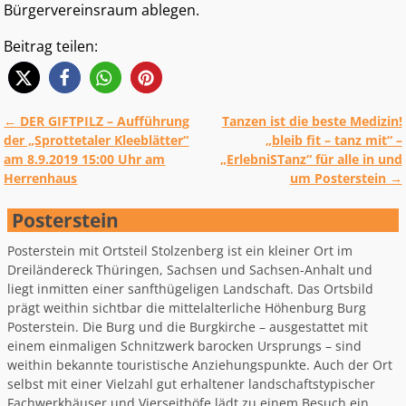
Bürgervereinsraum ablegen.
Beitrag teilen:
←
DER GIFTPILZ – Aufführung
Tanzen ist die beste Medizin!
Artikelnavigation
der „Sprottetaler Kleeblätter“
„bleib fit – tanz mit“ –
am 8.9.2019 15:00 Uhr am
„ErlebniSTanz“ für alle in und
Herrenhaus
um Posterstein
→
Posterstein
Posterstein mit Ortsteil Stolzenberg ist ein kleiner Ort im
Dreiländereck Thüringen, Sachsen und Sachsen-Anhalt und
liegt inmitten einer sanfthügeligen Landschaft. Das Ortsbild
prägt weithin sichtbar die mittelalterliche Höhenburg Burg
Posterstein. Die Burg und die Burgkirche – ausgestattet mit
einem einmaligen Schnitzwerk barocken Ursprungs – sind
weithin bekannte touristische Anziehungspunkte. Auch der Ort
selbst mit einer Vielzahl gut erhaltener landschaftstypischer
Fachwerkhäuser und Vierseithöfe lädt zu einem Besuch ein.