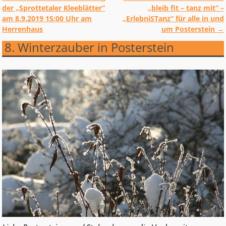
Artikelnavigation
der „Sprottetaler Kleeblätter“
„bleib fit – tanz mit“ –
am 8.9.2019 15:00 Uhr am
„ErlebniSTanz“ für alle in und
Herrenhaus
um Posterstein
→
8. Winterzauber in Posterstein