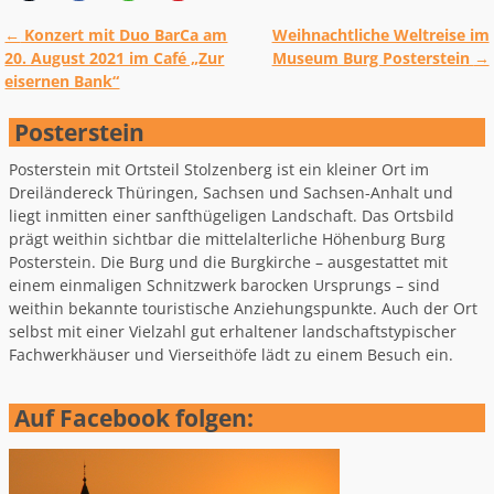
←
Konzert mit Duo BarCa am
Weihnachtliche Weltreise im
Artikelnavigation
20. August 2021 im Café „Zur
Museum Burg Posterstein
→
eisernen Bank“
Posterstein
Posterstein mit Ortsteil Stolzenberg ist ein kleiner Ort im
Dreiländereck Thüringen, Sachsen und Sachsen-Anhalt und
liegt inmitten einer sanfthügeligen Landschaft. Das Ortsbild
prägt weithin sichtbar die mittelalterliche Höhenburg Burg
Posterstein. Die Burg und die Burgkirche – ausgestattet mit
einem einmaligen Schnitzwerk barocken Ursprungs – sind
weithin bekannte touristische Anziehungspunkte. Auch der Ort
selbst mit einer Vielzahl gut erhaltener landschaftstypischer
Fachwerkhäuser und Vierseithöfe lädt zu einem Besuch ein.
Auf Facebook folgen: