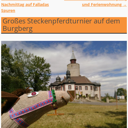
Artikelnavigation
Nachmittag auf Falladas
und Ferienwohnung
→
Spuren
Großes Steckenpferdturnier auf dem
Burgberg