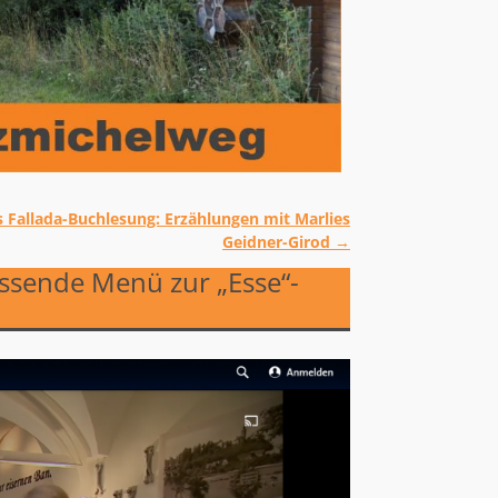
 Fallada-Buchlesung: Erzählungen mit Marlies
Geidner-Girod
→
assende Menü zur „Esse“-