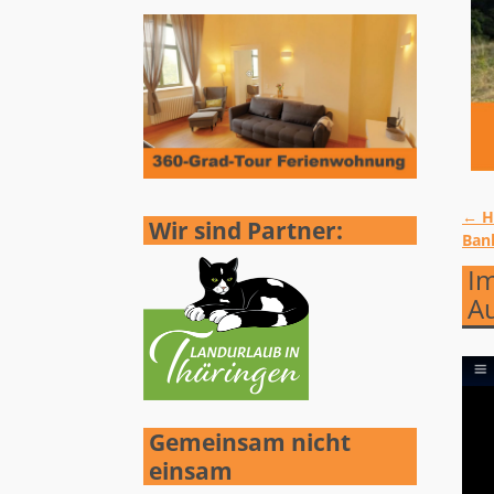
←
He
Wir sind Partner:
Ar
Ban
Im
Au
Gemeinsam nicht
einsam