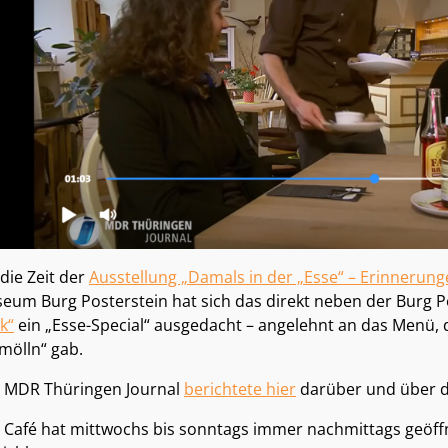
 die Zeit der
Ausstellung „Damals in der „Esse“ – Erinnerung
eum Burg Posterstein hat sich das direkt neben der Burg P
k“
ein „Esse-Special“ ausgedacht – angelehnt an das Menü, 
mölln“ gab.
 MDR Thüringen Journal
berichtete hier
darüber und über di
 Café hat mittwochs bis sonntags immer nachmittags geöffne