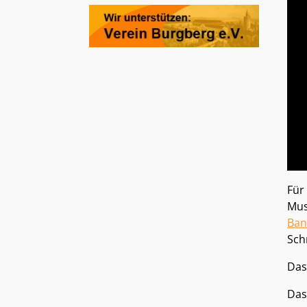
Für
Mus
Ban
Sch
Das
Das