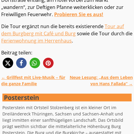
„wandern“, zur Deftigen Pfanne weiterklicken oder zur
Freiwilligen Feuerwehr.
Probieren Sie es aus!
Die Tour ergänzt nun die bereits existierende
Tour auf
dem Burgberg mit Café und Burg
sowie die Tour durch die
Ferienwohnung im Herrenhaus
.
Beitrag teilen:
←
Grillfest mit Live-Musik – für
Neue Lesung: „Aus dem Leben
Artikelnavigation
die ganze Familie
von Hans Fallada“
→
Posterstein
Posterstein mit Ortsteil Stolzenberg ist ein kleiner Ort im
Dreiländereck Thüringen, Sachsen und Sachsen-Anhalt und
liegt inmitten einer sanfthügeligen Landschaft. Das Ortsbild
prägt weithin sichtbar die mittelalterliche Höhenburg Burg
Posterstein. Die Burg und die Burgkirche – ausgestattet mit