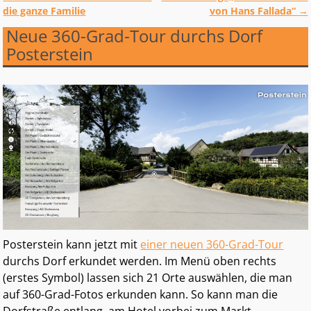
Artikelnavigation
die ganze Familie
von Hans Fallada“
→
Neue 360-Grad-Tour durchs Dorf
Posterstein
Posterstein kann jetzt mit
einer neuen 360-Grad-Tour
durchs Dorf erkundet werden. Im Menü oben rechts
(erstes Symbol) lassen sich 21 Orte auswählen, die man
auf 360-Grad-Fotos erkunden kann. So kann man die
Dorfstraße entlang, am Hotel vorbei zum Markt