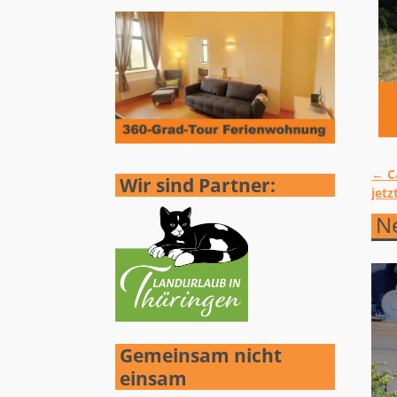
←
Ca
Wir sind Partner:
Ar
jetz
Ne
Gemeinsam nicht
einsam