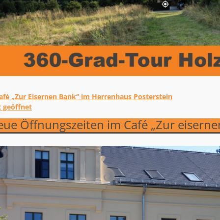
fé „Zur Eisernen Bank“ im Herrenhaus Posterstein
tikelnavigation
t geöffnet
ue Öffnungszeiten im Café „Zur eiserne