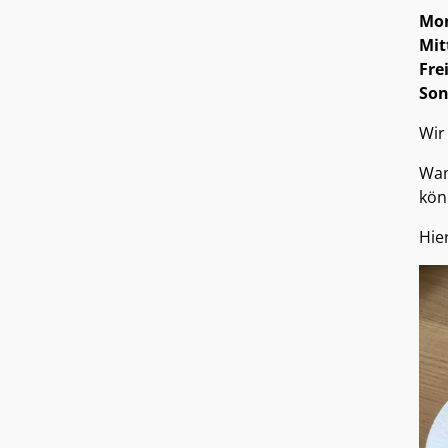
Mon
Mit
Fre
Son
Wir
Wan
kön
Hie