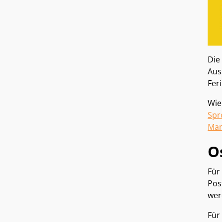
Die
Aus
Feri
Wie
Spr
Man
O
Für
Pos
wer
Für