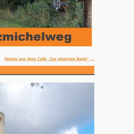
Neues aus dem Café „Zur eisernen Bank“
→