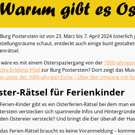
 Burg Posterstein ist von 23. März bis 7. April 2024 österli
stellungsräume schaut, entdeckt auch einige bunt gestaltete
enrätsel.
 wäre es mit einem Osterspaziergang von der
1000-jährigen
otte-Erlebnis-Pfad
zur Burg Posterstein? Dort zeigt das M
n unter der 1000-jährigen Eiche – Über den Umgang mit 
ster-Rätsel für Ferienkinder
 Ferien-Kinder gibt es ein Osterferien-Rätsel bei dem man ei
terstein verstecken sich spannende Infos und Hintergründe
den Ostereier versteckt? Und bringt die Eier überall der Ha
 das Ferien-Rätsel braucht es keine Voranmeldung – komme