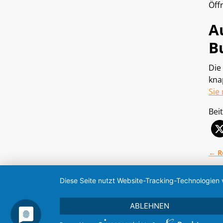
Öff
A
B
Die
kna
Sie
Beit
←
R
Ar
Diese Seite nutzt Website-Tracking-Technologien 
ABLEHNEN