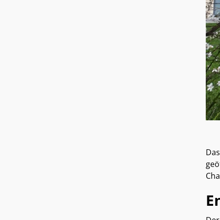
Das
geö
Cha
E