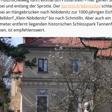
 Holzmichelweg führt einmal um Posterstein – hier gehen S
bei und entlang der Sprotte. Der
Sprotte-Erlebnispfad
schlä
bei an Hängebrücken nach Nöbdenitz zur 1000-jährigen Eic
elldorf „Klein Nöbdenitz“ bis nach Schmölln. Aber auch ei
ometer entfernt liegenden historischen Schlosspark Tannenf
hen, ist empfehlenswert.