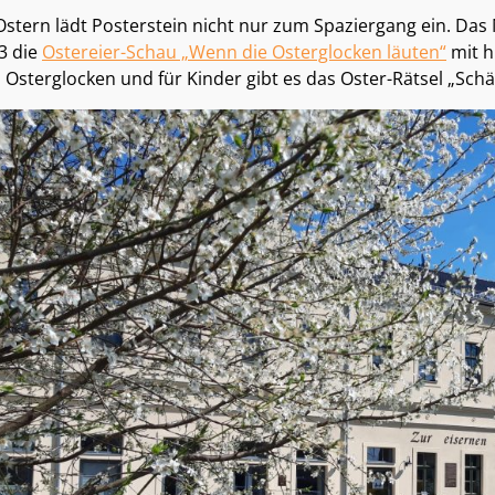
Ostern lädt Posterstein nicht nur zum Spaziergang ein. Das
3 die
Ostereier-Schau „Wenn die Osterglocken läuten“
mit h
 Osterglocken und für Kinder gibt es das Oster-Rätsel „Schä