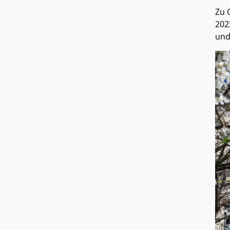
Zu 
202
und