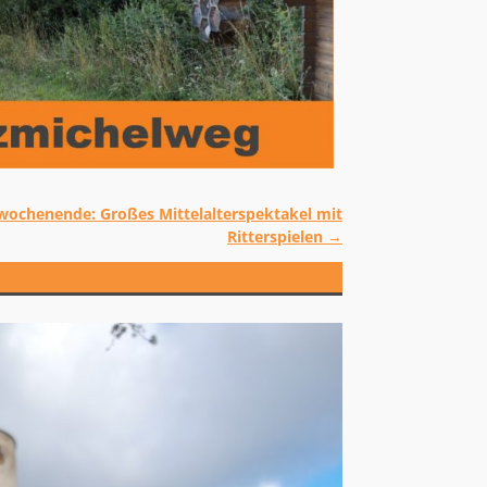
wochenende: Großes Mittelalterspektakel mit
Ritterspielen
→