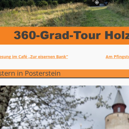
sung im Café „Zur eisernen Bank“
Am Pfingst
tikelnavigation
tern in Posterstein