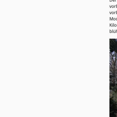
Der
vor
vor
Mod
Kil
blü