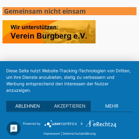
Gemeinsam nicht einsam
Diese Seite nutzt Website-Tracking-Technologien von Dritten,
um ihre Dienste anzubieten, stetig zu verbessern und
Werbung entsprechend den Interessen der Nutzer
anzuzeigen.
ABLEHNEN
AKZEPTIEREN
MEHR
Powered by
&
Impressum
|
Datenschutzerklärung