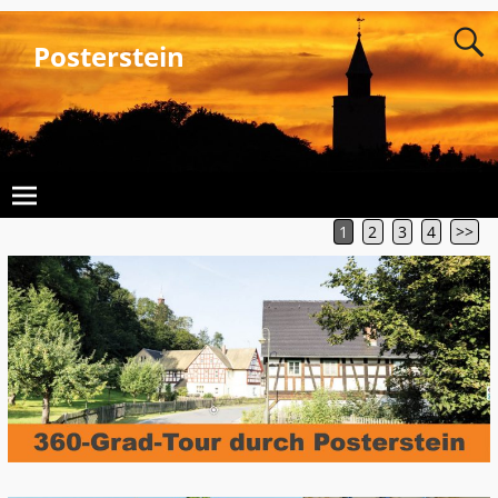
Posterstein
1
2
3
4
>>