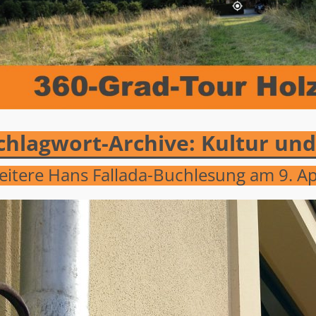
chlagwort-Archive:
Kultur un
itere Hans Fallada-Buchlesung am 9. Ap