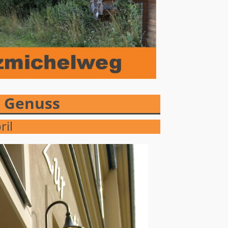
d Genuss
ril