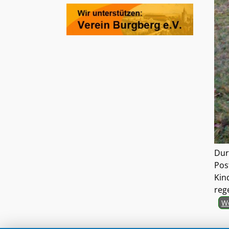
Dur
Pos
Kin
reg
We