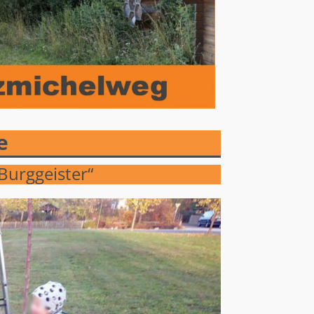
e
Burggeister“