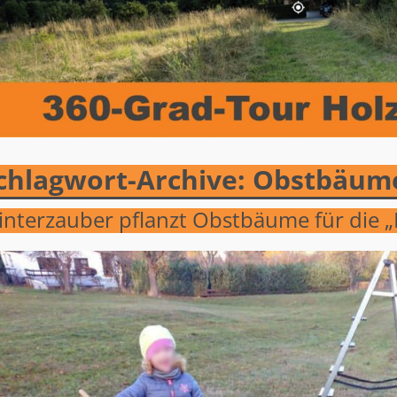
chlagwort-Archive:
Obstbäum
nterzauber pflanzt Obstbäume für die „