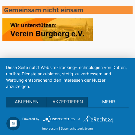
Gemeinsam nicht einsam
Diese Seite nutzt Website-Tracking-Technologien von Dritten,
um ihre Dienste anzubieten, stetig zu verbessern und
Werbung entsprechend den Interessen der Nutzer
anzuzeigen.
ABLEHNEN
AKZEPTIEREN
MEHR
Powered by
&
Impressum
|
Datenschutzerklärung