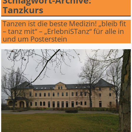
Schlagwort-Archive:
Tanzkurs
Tanzen ist die beste Medizin! „bleib fit
– tanz mit“ – „ErlebniSTanz“ für alle in
und um Posterstein