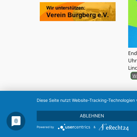
End
Uhr
Lin
We
Diese Seite nutzt Website-Tracking-Technologien 
ABLEHNEN
Powered by
&