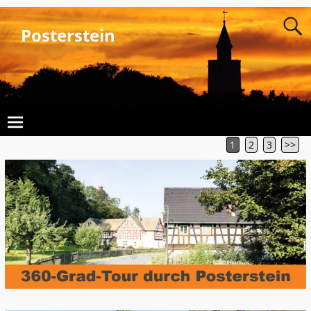
Posterstein
1
2
3
>>