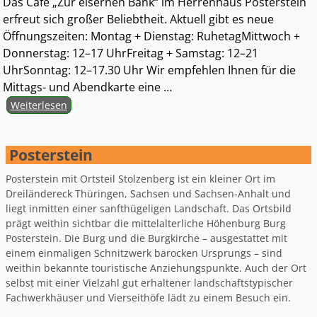
Das Café „Zur eisernen Bank“ im Herrenhaus Posterstein
erfreut sich großer Beliebtheit. Aktuell gibt es neue
Öffnungszeiten: Montag + Dienstag: RuhetagMittwoch +
Donnerstag: 12–17 UhrFreitag + Samstag: 12–21
UhrSonntag: 12–17.30 Uhr Wir empfehlen Ihnen für die
Mittags- und Abendkarte eine
…
Weiterlesen
Posterstein
Posterstein mit Ortsteil Stolzenberg ist ein kleiner Ort im
Dreiländereck Thüringen, Sachsen und Sachsen-Anhalt und
liegt inmitten einer sanfthügeligen Landschaft. Das Ortsbild
prägt weithin sichtbar die mittelalterliche Höhenburg Burg
Posterstein. Die Burg und die Burgkirche – ausgestattet mit
einem einmaligen Schnitzwerk barocken Ursprungs – sind
weithin bekannte touristische Anziehungspunkte. Auch der Ort
selbst mit einer Vielzahl gut erhaltener landschaftstypischer
Fachwerkhäuser und Vierseithöfe lädt zu einem Besuch ein.