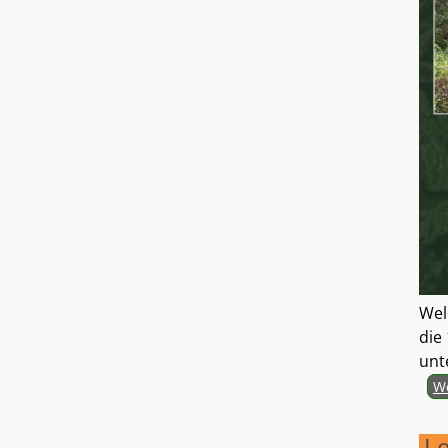
Wel
die
unt
We
Le