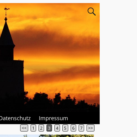
Datenschutz
Impressum
<<
1
2
3
4
5
6
7
>>