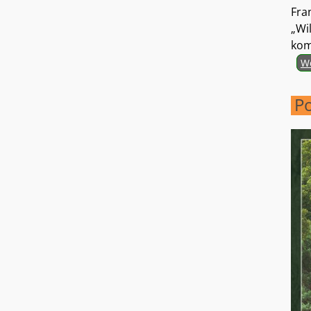
Fra
„Wi
kom
We
P