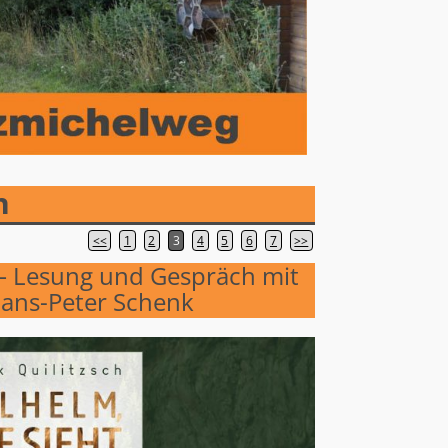
n
<<
1
2
3
4
5
6
7
>>
 – Lesung und Gespräch mit
Hans-Peter Schenk