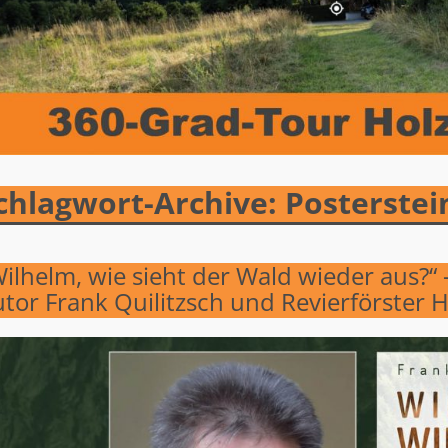
chlagwort-Archive:
Posterstei
tikelnavigation
ilhelm, wie sieht der Wald wieder aus?“
tor Frank Quilitzsch und Revierförster 