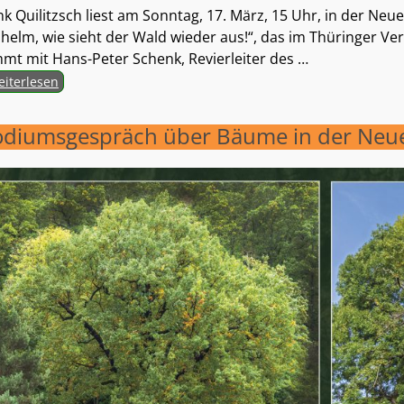
nk Quilitzsch liest am Sonntag, 17. März, 15 Uhr, in der N
lhelm, wie sieht der Wald wieder aus!“, das im Thüringer Ve
mt mit Hans-Peter Schenk, Revierleiter des
…
iterlesen
odiumsgespräch über Bäume in der Neu