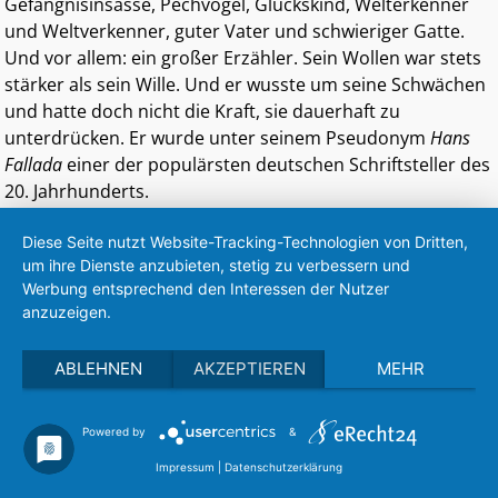
Gefängnisinsasse, Pechvogel, Glückskind, Welterkenner
und Weltverkenner, guter Vater und schwieriger Gatte.
Und vor allem: ein großer Erzähler. Sein Wollen war stets
stärker als sein Wille. Und er wusste um seine Schwächen
und hatte doch nicht die Kraft, sie dauerhaft zu
unterdrücken. Er wurde unter seinem Pseudonym
Hans
Fallada
einer der populärsten deutschen Schriftsteller des
20. Jahrhunderts.
In der Biografie über Fallada schrieb der Journalist und
Diese Seite nutzt Website-Tracking-Technologien von Dritten,
Historiker Andre Uzulis:
um ihre Dienste anzubieten, stetig zu verbessern und
Werbung entsprechend den Interessen der Nutzer
„In Romanen und Erzählungen durch Fallada fand ich neue
anzuzeigen.
Anknüpfungspunkte zu den großen Themen wie Beruf und
Familie, Macht und Ohnmacht, Tatkraft und Schwäche, Moral
ABLEHNEN
AKZEPTIEREN
MEHR
und Sünde, der Einzelne und die Gesellschaft. Aus der
Faszination der Auseinandersetzung mit diesem
Powered by
&
ungewöhnlichen Menschen, dessen Leben selbst einem Roman
glich und der seine eigene Geschichte derart tief in seine Werke
Impressum
|
Datenschutzerklärung
einfließen ließ, erwuchs der Gedanke über ihn zu schreiben. Ich