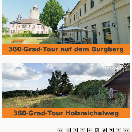
<<
1
2
3
4
5
6
7
8
>>