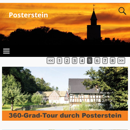
Posterstein
<<
1
2
3
4
5
6
7
8
>>